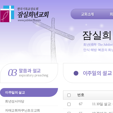
교회소개
희
잠실희
희년(禧年·The Jub
안식·해방·복권의 희
03
말씀과 설교
●
이주일의 설교
expository preaching
이주일의 설교
번호
희년성서마당
67
11.10일 설교:
자매교회하쿠닌초오교회