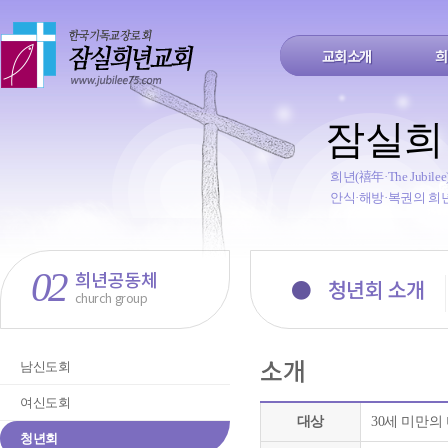
교회소개
희
잠실희
희년(禧年·The Jub
안식·해방·복권의 희
02
희년공동체
●
청년회 소개
church group
소개
남신도회
여신도회
대상
30세 미만의
청년회