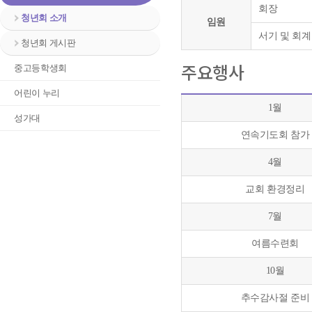
회장
청년회 소개
임원
서기 및 회계
청년회 게시판
주요행사
중고등학생회
어린이 누리
1월
성가대
연속기도회 참가
4월
교회 환경정리
7월
여름수련회
10월
추수감사절 준비